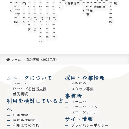
ニ
plus（高
ニ
大
大
大
大
大
さ
け
掃
載
信
業
ポ
作
み
年
年
年
労
度
ー
槻市
ー
切
切
切
切
切
い
ー
成
作
度）
度）
度）
支
ク
役所
ク
な
な
な
な
な
ト
記
業
援
地下
コ
こ
こ
こ
こ
こ
事
事
売
パ
と】
と】
と】
と】
と】
業
店）
ン
1.
2.
3.
4.
5.
所
健
生
対
労
職
康
活
人
働
業
ス
習
適
キ
慣
性
ル
ホーム
就労実績（2022年度）
ユニークについて
採用・企業情報
ユニーク
企業紹介
ほめちぎる就労支援
スタッフ募集
就労実績
事業所
利用を検討している方
ユニーク
ユニークコパン
へ
ユニークアーチ
仕事内容
サイト情報
事務所体験談
利用までの流れ
プライバシーポリシー