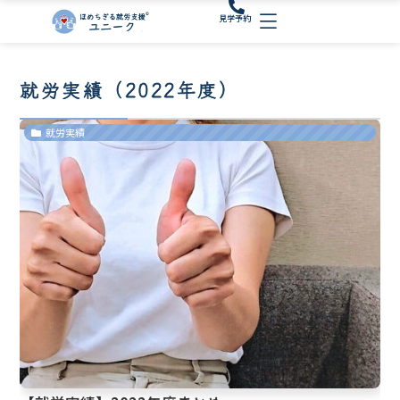
内
見学予約
容
を
ス
就労実績（2022年度）
キ
ッ
プ
就労実績