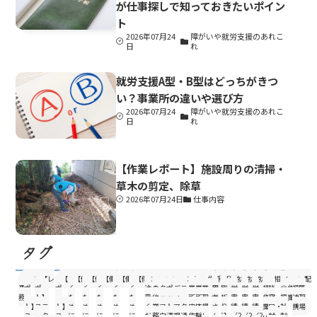
が仕事探しで知っておきたいポイン
ト
2026年07月24
障がいや就労支援のあれこ
日
れ
就労支援A型・B型はどっちがきつ
い？事業所の違いや選び方
2026年07月24
障がいや就労支援のあれこ
日
れ
【作業レポート】施設周りの清掃・
草木の剪定、除草
2026年07月24日
仕事内容
タグ
IT・
【レ
【レ
【レ
【働
【働
【働
【働
【働
ご
そ
ス
ス
メ
ユ
事
事
作
利
印
就
就
就
清
相
社
軽
農
配
事
ポ
ポー
ポ
く
く
く
く
く
注
の
タ
ポ
デ
ニ
業
業
業・
用
刷・
労
労
労
掃
談
会
作
福
属
務
ー
ト】
ー
た
た
た
た
た
意
他
ッ
ッ
ィ
ー
所
所
現
者
折
実
実
実
作
窓
福
業
連
現
ト】
ユニ
ト】
め
め
め
め
め
く
業
フ
ト
ア
ク
内
体
場
さ
り
績
績
績
業
口・
祉
携
場
ユ
ーク
ユ
に
に
に
に
に
だ
務
向
清
掲
通
作
験
レ
ん
込
（2022
（2023
（2024
就
制