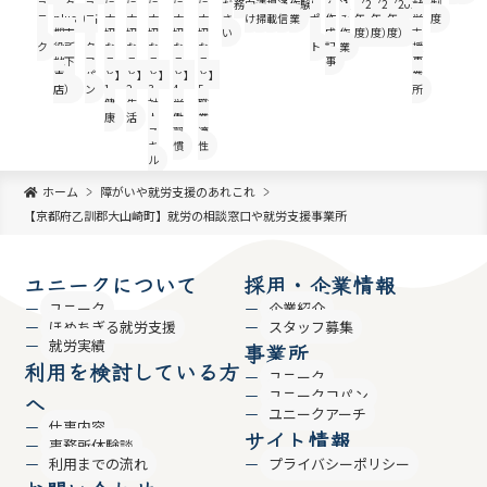
ユ
ーク
ユ
に
に
に
に
に
だ
務
向
清
掲
通
作
験
レ
ん
込
（2022
（2023
（2024
就
制
ニ
plus（高
ニ
大
大
大
大
大
さ
け
掃
載
信
業
ポ
作
み
年
年
年
労
度
ー
槻市
ー
切
切
切
切
切
い
ー
成
作
度）
度）
度）
支
ク
役所
ク
な
な
な
な
な
ト
記
業
援
地下
コ
こ
こ
こ
こ
こ
事
事
売
パ
と】
と】
と】
と】
と】
業
店）
ン
1.
2.
3.
4.
5.
所
健
生
対
労
職
康
活
人
働
業
ス
習
適
キ
慣
性
ル
ホーム
障がいや就労支援のあれこれ
【京都府乙訓郡大山崎町】就労の相談窓口や就労支援事業所
ユニークについて
採用・企業情報
ユニーク
企業紹介
ほめちぎる就労支援
スタッフ募集
就労実績
事業所
利用を検討している方
ユニーク
ユニークコパン
へ
ユニークアーチ
仕事内容
サイト情報
事務所体験談
利用までの流れ
プライバシーポリシー