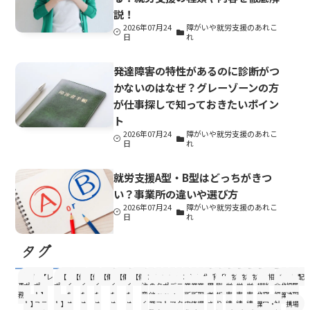
説！
2026年07月24
障がいや就労支援のあれこ
日
れ
発達障害の特性があるのに診断がつ
かないのはなぜ？グレーゾーンの方
が仕事探しで知っておきたいポイン
ト
2026年07月24
障がいや就労支援のあれこ
日
れ
就労支援A型・B型はどっちがきつ
い？事業所の違いや選び方
2026年07月24
障がいや就労支援のあれこ
日
れ
タグ
IT・
【レ
【レ
【レ
【働
【働
【働
【働
【働
ご
そ
ス
ス
メ
ユ
事
事
作
利
印
就
就
就
清
相
社
軽
農
配
事
ポ
ポー
ポ
く
く
く
く
く
注
の
タ
ポ
デ
ニ
業
業
業・
用
刷・
労
労
労
掃
談
会
作
福
属
務
ー
ト】
ー
た
た
た
た
た
意
他
ッ
ッ
ィ
ー
所
所
現
者
折
実
実
実
作
窓
福
業
連
現
ト】
ユニ
ト】
め
め
め
め
め
く
業
フ
ト
ア
ク
内
体
場
さ
り
績
績
績
業
口・
祉
携
場