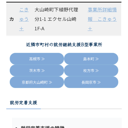
こき
大山崎町下植野代理
事業所詳細情
カ
ゅう
分1-1 エクセル山崎
報 こきゅう
＋
1F-A
＋
近隣市町村
の
就労継続支援B型事業所
高槻市 ≫
島本町 ≫
茨木市 ≫
枚方市 ≫
京都府大山崎町 ≫
長岡京市 ≫
就労定着支援