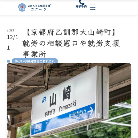
内
見学予約
容
を
ス
【京都府乙訓郡大山崎町】
2023
キ
12/1
ッ
就労の相談窓口や就労支援
プ
1
事業所
障がいや就労支援のあれこれ